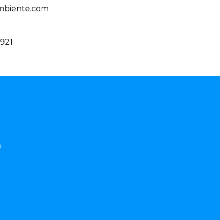
mbiente.com
9921
a