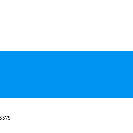
ssegna stampa
Contatti
 3375