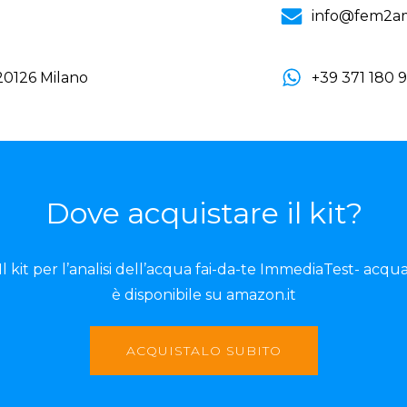
info@fem2a
 20126 Milano
+39 371 180 
Dove acquistare il kit?
Il kit per l’analisi dell’acqua fai-da-te ImmediaTest- acqu
è disponibile su amazon.it
ACQUISTALO SUBITO